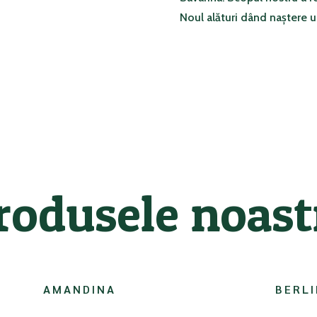
Noul alături dând naștere u
rodusele noast
AMANDINA
BERL