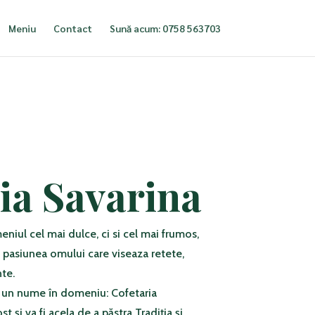
Meniu
Contact
Sună acum: 0758 563703
ia Savarina
niul cel mai dulce, ci si cel mai frumos,
u pasiunea omului care viseaza retete,
te.
 un nume în domeniu: Cofetaria
t și va fi acela de a păstra Tradiția și