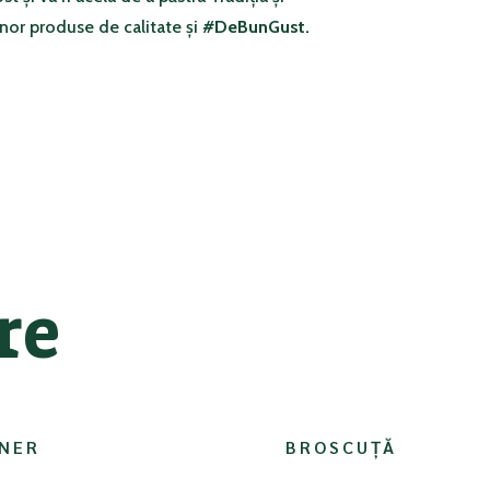
nor produse de calitate și
#DeBunGust.
re
INER
BROSCUȚĂ