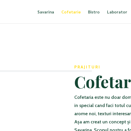
Savarina
Cofetarie
Bistro
Laborator
PRAJITURI
Cofetar
Cofetaria este nu doar dome
in special cand faci totul c
arome noi, texturi interesan
Așa am creat un concept și
Savarina. Scopul nostru a fos